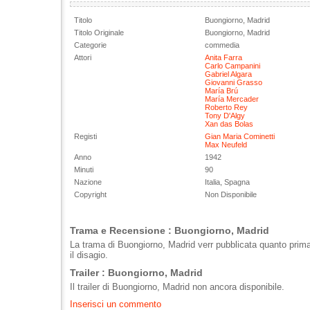
Titolo
Buongiorno, Madrid
Titolo Originale
Buongiorno, Madrid
Categorie
commedia
Attori
Anita Farra
Carlo Campanini
Gabriel Algara
Giovanni Grasso
María Brú
María Mercader
Roberto Rey
Tony D'Algy
Xan das Bolas
Registi
Gian Maria Cominetti
Max Neufeld
Anno
1942
Minuti
90
Nazione
Italia, Spagna
Copyright
Non Disponibile
Trama e Recensione : Buongiorno, Madrid
La trama di Buongiorno, Madrid verr pubblicata quanto prim
il disagio.
Trailer : Buongiorno, Madrid
Il trailer di Buongiorno, Madrid non ancora disponibile.
Inserisci un commento